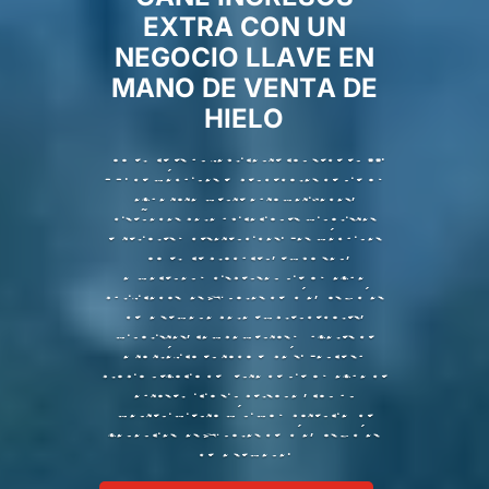
EXTRA CON UN
NEGOCIO LLAVE EN
MANO DE VENTA DE
HIELO
Kooler Ice es un fabricante con sede en EE.
UU. de máquinas expendedoras de hielo y
agua totalmente automatizadas,
diseñadas para ubicaciones minoristas
exteriores y desatendidas. Las máquinas
Kooler Ice producen, embolsan,
almacenan y dispensan hielo y agua
purificados las 24 horas del día, los 7 días
de la semana para emprendedores,
minoristas, campamentos y lugares de
alto tráfico en todo el país. Lance su
propio negocio de venta de hielo y agua de
autoservicio sin personal, con un
mantenimiento mínimo y potencial de
ganancias las 24 horas del día, los 7 días
de la semana.