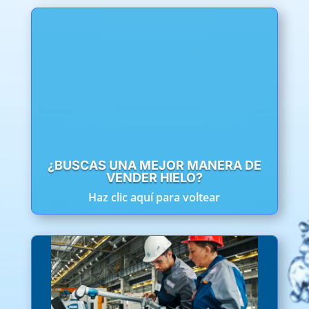
BECOME A RETAILER
¡Soluciona tus problemas de hielo con Kooler Ice
para disfrutar de más ganancias y más tráfico
peatonal!
APRENDE MÁS
¿BUSCAS UNA MEJOR MANERA DE
VENDER HIELO?
Haz clic aquí para voltear
OBTÉN UN HYDRATION PRO™ PARA
TU LUGAR DE TRABAJO