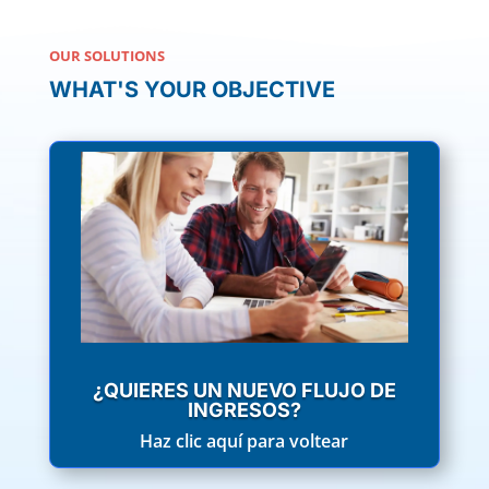
OUR SOLUTIONS
WHAT'S YOUR OBJECTIVE
CONVIÉRTETE EN UN INVERSOR
Las máquinas son asequibles, financiables y no
requieren mucho tiempo para administrarlas.
¡No pospongas esta oportunidad comprobada
de obtener ingresos pasivos adicionales!
APRENDE MÁS
¿QUIERES UN NUEVO FLUJO DE
INGRESOS?
Haz clic aquí para voltear